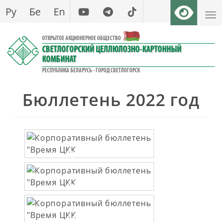
Перейти
Ру
Бе
En
к
основному
ОТКРЫТОЕ АКЦИОНЕРНОЕ ОБЩЕСТВО
содержанию
СВЕТЛОГОРСКИЙ ЦЕЛЛЮЛОЗНО-КАРТОННЫЙ
КОМБИНАТ
РЕСПУБЛИКА БЕЛАРУСЬ - ГОРОД СВЕТЛОГОРСК
Бюллетень 2022 год
ДЕК 2022
№26
ОКТ 2022
№25
СЕН 2022