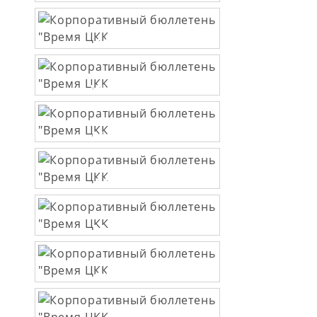
№24
АВГ 2022
№23
ИЮЛ 2022
№22
МАЙ 2022
№21
АПР 2022
№20
МАР 2022
№19
ФЕВ 2022
№18