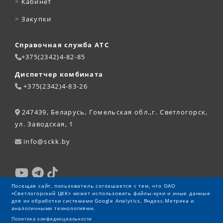
>
Кабинет
>
Закупки
Справочная служба АТС
+375(2342)4-82-85
Диспетчер комбината
+375(2342)4-83-26
247439, Беларусь, Гомельская обл.,г. Светлогорск,
ул. Заводская, 1
info@sckk.by
Посещая сайт, пользователь соглашается с тем, что ОАО
«Светлогорский ЦКК» может использовать файлы-куки и иные данные
для их обработки системами Google Analytics, Яндекс.Метрика и
аналогичными технологиями.
Политика конфиденциальности