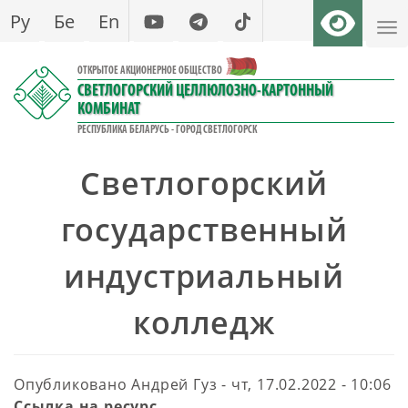
Перейти
Ру
Бе
En
к
основному
ОТКРЫТОЕ АКЦИОНЕРНОЕ ОБЩЕСТВО
содержанию
СВЕТЛОГОРСКИЙ ЦЕЛЛЮЛОЗНО-КАРТОННЫЙ
КОМБИНАТ
РЕСПУБЛИКА БЕЛАРУСЬ - ГОРОД СВЕТЛОГОРСК
Светлогорский
государственный
индустриальный
колледж
Опубликовано
Андрей Гуз
-
чт, 17.02.2022 - 10:06
Ссылка на ресурс