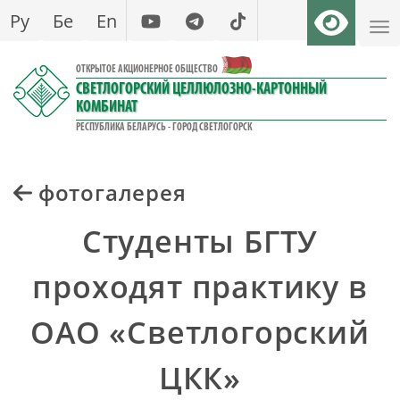
Перейти
Ру
Бе
En
к
основному
ОТКРЫТОЕ АКЦИОНЕРНОЕ ОБЩЕСТВО
содержанию
СВЕТЛОГОРСКИЙ ЦЕЛЛЮЛОЗНО-КАРТОННЫЙ
КОМБИНАТ
РЕСПУБЛИКА БЕЛАРУСЬ - ГОРОД СВЕТЛОГОРСК
фотогалерея
Студенты БГТУ
проходят практику в
ОАО «Светлогорский
ЦКК»