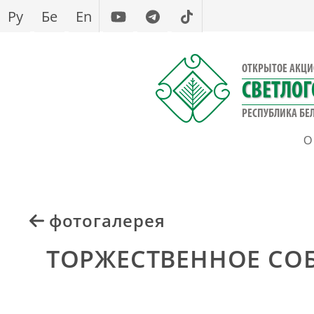
Перейти
Ру
Бе
En
к
основному
содержанию
ОТКРЫТОЕ АКЦИ
СВЕТЛО
РЕСПУБЛИКА БЕЛ
О
фотогалерея
ТОРЖЕСТВЕННОЕ СОБ