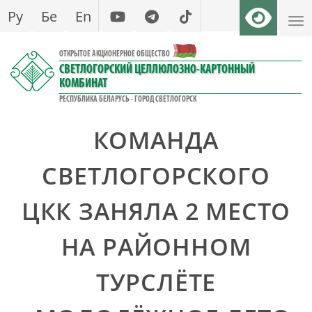
Перейти
Ру
Бе
En
к
основному
ОТКРЫТОЕ АКЦИОНЕРНОЕ ОБЩЕСТВО
содержанию
СВЕТЛОГОРСКИЙ ЦЕЛЛЮЛОЗНО-КАРТОННЫЙ
КОМБИНАТ
РЕСПУБЛИКА БЕЛАРУСЬ - ГОРОД СВЕТЛОГОРСК
КОМАНДА
СВЕТЛОГОРСКОГО
ЦКК ЗАНЯЛА 2 МЕСТО
НА РАЙОННОМ
ТУРСЛЁТЕ