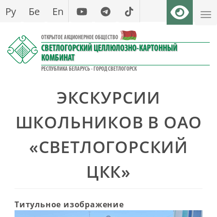
Перейти
Ру
Бе
En
к
основному
ОТКРЫТОЕ АКЦИОНЕРНОЕ ОБЩЕСТВО
содержанию
СВЕТЛОГОРСКИЙ ЦЕЛЛЮЛОЗНО-КАРТОННЫЙ
КОМБИНАТ
РЕСПУБЛИКА БЕЛАРУСЬ - ГОРОД СВЕТЛОГОРСК
ЭКСКУРСИИ
ШКОЛЬНИКОВ В ОАО
«СВЕТЛОГОРСКИЙ
ЦКК»
Титульное изображение