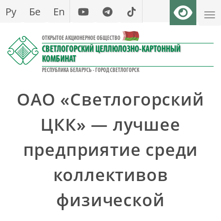
Перейти
Ру
Бе
En
к
основному
ОТКРЫТОЕ АКЦИОНЕРНОЕ ОБЩЕСТВО
содержанию
СВЕТЛОГОРСКИЙ ЦЕЛЛЮЛОЗНО-КАРТОННЫЙ
КОМБИНАТ
РЕСПУБЛИКА БЕЛАРУСЬ - ГОРОД СВЕТЛОГОРСК
ОАО «Светлогорский
ЦКК» — лучшее
предприятие среди
коллективов
физической