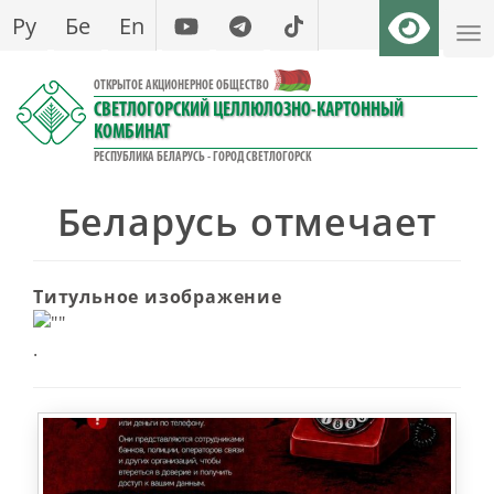
Перейти
Ру
Бе
En
к
основному
ОТКРЫТОЕ АКЦИОНЕРНОЕ ОБЩЕСТВО
содержанию
СВЕТЛОГОРСКИЙ ЦЕЛЛЮЛОЗНО-КАРТОННЫЙ
КОМБИНАТ
РЕСПУБЛИКА БЕЛАРУСЬ - ГОРОД СВЕТЛОГОРСК
Беларусь отмечает
Титульное изображение
.