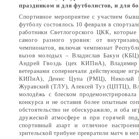
праздником и для футболистов, и для б
Спортивное мероприятие с участием быв
футболу состоялось 10 февраля в спортз
работники Светлогорского ЦКК, которые 
самого разного уровня: от внутризаво
чемпионатов, включая чемпионат Республи
вызов молодых – Владислав Бакун (КБЦ)
Андрей Гвоздь (цех КИПиА), Владимир
ветеранами соперничали действующие игр
КИПиА), Денис Цупа (РМЦ), Николай Б
Журавский (ТЛУ), Алексей Туз (ЦПТЦ), Вл
молодёжь с блеском продемонстрировала
конкурса и не оставив более опытным со
обстоятельство не обескуражило, и оба и
дружеской атмосфере и при горячей под
спортивный азарт и отличное настроен
зрительской трибуне превратили матч в нез