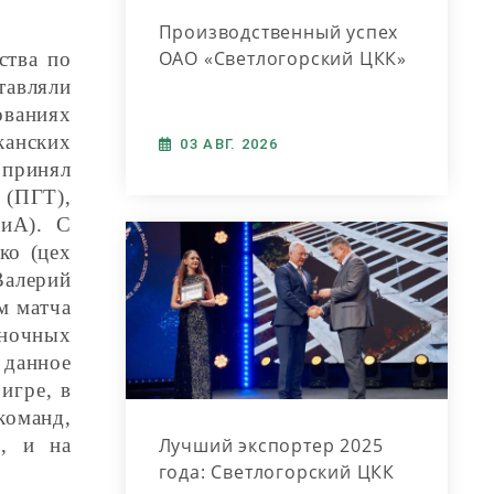
Производственный успех
ОАО «Светлогорский ЦКК»
ства по
тавляли
ованиях
канских
03 АВГ. 2026
 принял
 (ПГТ),
иА). С
ко (цех
алерий
м матча
иночных
 данное
игре, в
команд,
Лучший экспортер 2025
е, и на
года: Светлогорский ЦКК