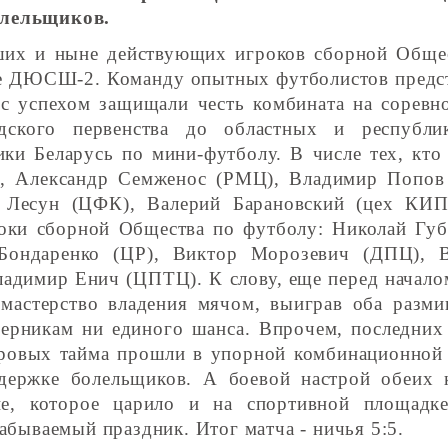
олельщиков.
ших и ныне действующих игроков сборной Обще
але ДЮСШ-2. Команду опытных футболистов предс
с успехом защищали честь комбината на соревн
дского первенства до областных и республи
ки Беларусь по мини-футболу. В числе тех, кто
, Александр Семженос (РМЦ), Владимир Попов
 Лесун (ЦФК), Валерий Барановский (цех КИП
оки сборной Общества по футболу: Николай Губ
ондаренко (ЦР), Виктор Морозевич (ДПЦ), В
адимир Енич (ЦПТЦ). К слову, еще перед начало
 мастерство владения мячом, выиграв оба разм
перникам ни единого шанса. Впрочем, последних
гровых тайма прошли в упорной комбинационной 
держке болельщиков. А боевой настрой обеих 
ие, которое царило и на спортивной площадк
абываемый праздник. Итог матча - ничья 5:5.