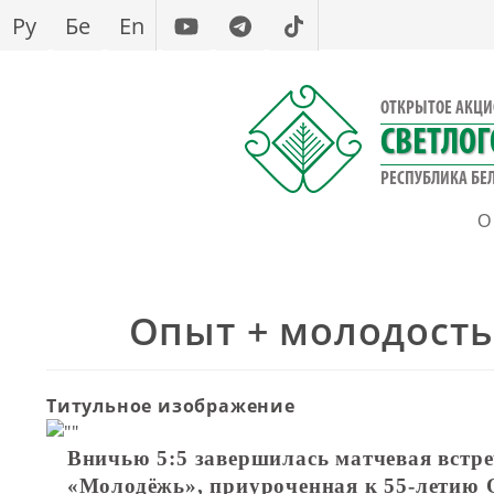
Перейти
Ру
Бе
En
к
основному
содержанию
ОТКРЫТОЕ АКЦИ
СВЕТЛО
РЕСПУБЛИКА БЕЛ
О
Опыт + молодость
Титульное изображение
Вничью 5:5 завершилась матчевая встр
«Молодёжь», приуроченная к 55-летию