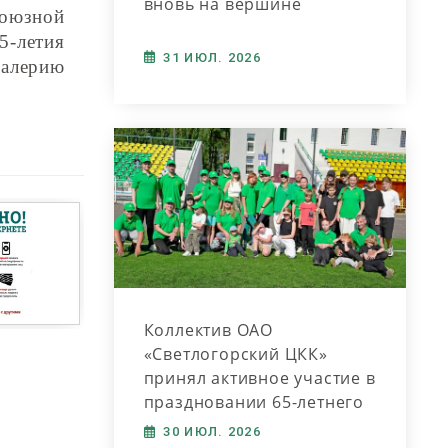
вновь на вершине
союзной
5-летия
31 ИЮЛ. 2026
Валерию
Коллектив ОАО
«Светлогорский ЦКК»
принял активное участие в
праздновании 65-летнего
юбилея города
30 ИЮЛ. 2026