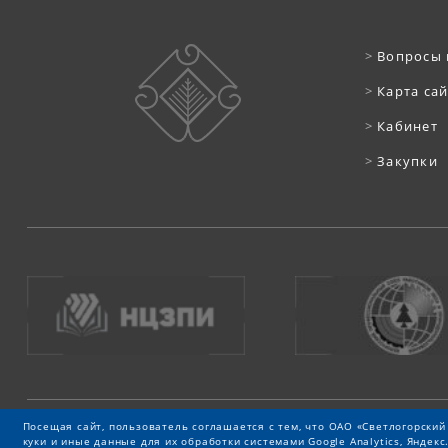
>
Вопросы 
>
Карта са
>
Кабинет
>
Закупки
Посещая сайт, пользователь соглашается с тем, что ОАО «Светлогорски
куки и иные данные для их обработки системами Google Analytics, Яндек