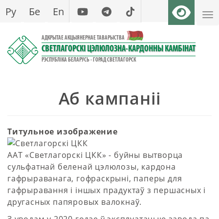
Перайсці
Ру
Бе
En
да
асноўнага
АДКРЫТАЕ АКЦЫЯНЕРНАЕ ТАВАРЫСТВА
змесціва
СВЕТЛАГОРСКІ ЦЭЛЮЛОЗНА-КАРДОННЫ КАМБІНАТ
РЭСПУБЛІКА БЕЛАРУСЬ - ГОРАД СВЕТЛАГОРСК
Аб кампаніі
Титульное изображение
ААТ «Светлагорскі ЦКК» - буйны вытворца
сульфатнай беленай цэлюлозы, кардона
гафрыраванага, гофраскрыні, паперы для
гафрыравання і іншых прадуктаў з першасных і
другасных папяровых валокнаў.