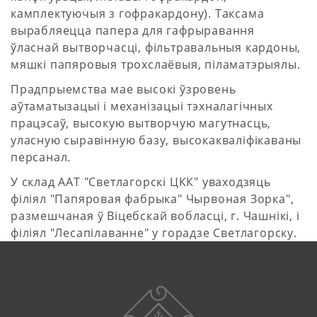
камплектуючыя з гофракардону). Таксама
вырабляецца папера для гафрыравання
ўласнай вытворчасці, фільтравальныя кардоны,
мяшкі папяровыя трохслаёвыя, піламатэрыялы.
Прадпрыемства мае высокі ўзровень
аўтаматызацыі і механізацыі тэхналагічных
працэсаў, высокую вытворчую магутнасць,
уласную сыравінную базу, высокакваліфікаваны
персанал.
У склад ААТ "Светлагорскі ЦКК" уваходзяць
філіял "Папяровая фабрыка" Чырвоная Зорка",
размешчаная ў Віцебскай вобласці, г. Чашнікі, і
філіял "Лесапілаванне" у горадзе Светлагорску.