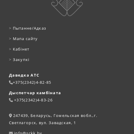
>
Пытанне/Адказ
>
Мапа сайту
>
Кабінет
>
Закупкі
Даведка АТС
+375(2342)4-82-85
Дыспетчар камбіната
+375(2342)4-83-26
247439, Беларусь, Гомельская вобл.,г.
Светлагорск, вул. Завадская, 1
info@sckk.by