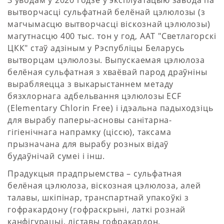
З уводам у 2020 годзе ў эксплуатацыю завода па
вытворчасці сульфатнай белёнай цэлюлозы (з
магчымасцю вытворчасці віскознай цэлюлозы)
магутнасцю 400 тыс. тон у год, ААТ "Светлагорскі
ЦКК" стаў адзіным у Рэспубліцы Беларусь
вытворцам цэлюлозы. Выпускаемая цэлюлоза
белёная сульфатная з хваёвай парод драўніны
вырабляецца з выкарыстаннем метаду
бязхлорнага адбельвання цэлюлозы ECF
(Elementary Chlorin Free) і ідэальна падыходзіць
для вырабу паперы-асновы санітарна-
гігіенічнага напрамку (ціссю), таксама
прызначана для вырабу розных відаў
будаўнічай сумеі і інш.
Прадукцыя прадпрыемства – сульфатная
белёная цэлюлоза, віскозная цэлюлоза, алей
талавы, шкіпінар, транспартнай упакоўкі з
гофракардону (гофраскрыні, латкі рознай
канфігурацыі, ліставы гофракардон,