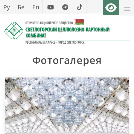
Перейти
Ру
Бе
En
к
основному
ОТКРЫТОЕ АКЦИОНЕРНОЕ ОБЩЕСТВО
содержанию
СВЕТЛОГОРСКИЙ ЦЕЛЛЮЛОЗНО-КАРТОННЫЙ
КОМБИНАТ
РЕСПУБЛИКА БЕЛАРУСЬ - ГОРОД СВЕТЛОГОРСК
Фотогалерея