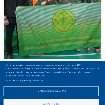
Посещая сайт, пользователь соглашается с тем, что ОАО
Сандружинники ОАО «Светлогорский
«Светлогорский ЦКК» может использовать файлы-куки и иные данные
для их обработки системами Google Analytics, Яндекс.Метрика и
ЦКК» завоевали серебро на районных
аналогичными технологиями.
соревнованиях по гражданской
Политика конфиденциальности
обороне
НАСТРОЙКИ КУКИ-ФАЙЛОВ
25 ИЮН. 2026
ЗАПРЕТИТЬ ВСЕ